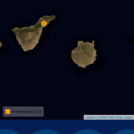
Invertebrados (1)
Leaflet
|
GRAFCAN
,
ESA
,
NASA