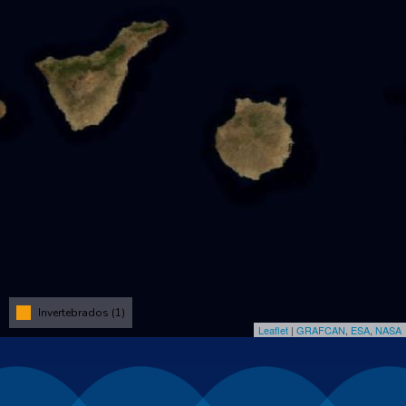
Invertebrados (1)
Leaflet
|
GRAFCAN
,
ESA
,
NASA