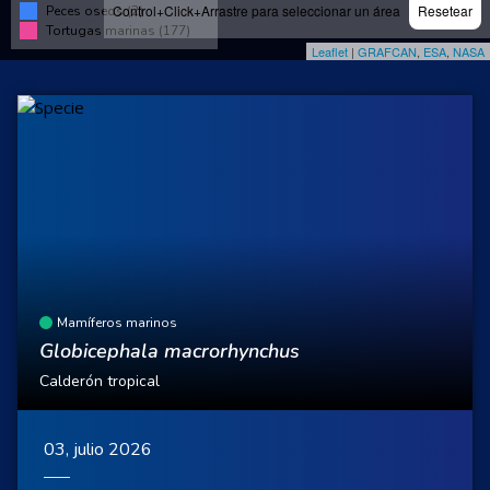
Control+Click+Arrastre para seleccionar un área
Resetear
Peces oseos (2)
Tortugas marinas (177)
Leaflet
|
GRAFCAN
,
ESA
,
NASA
Mamíferos marinos
Globicephala macrorhynchus
Calderón tropical
03, julio 2026