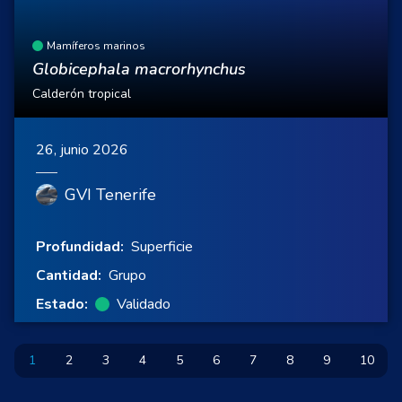
Mamíferos marinos
Globicephala macrorhynchus
Calderón tropical
26, junio 2026
GVI Tenerife
Profundidad:
Superficie
Cantidad:
Grupo
Estado:
Validado
1
2
3
4
5
6
7
8
9
10