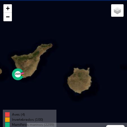
+
−
Aves (4)
Invertebrados (100)
Mamíferos marinos (2299)