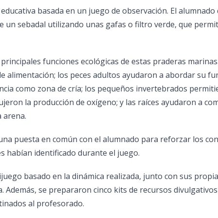
educativa basada en un juego de observación. El alumnado d
 un sebadal utilizando unas gafas o filtro verde, que permi
 principales funciones ecológicas de estas praderas marinas
de alimentación; los peces adultos ayudaron a abordar su f
tancia como zona de cría; los pequeños invertebrados permit
dujeron la producción de oxígeno; y las raíces ayudaron a co
a arena.
ó una puesta en común con el alumnado para reforzar los co
 habían identificado durante el juego.
nijuego basado en la dinámica realizada, junto con sus propi
sa. Además, se prepararon cinco kits de recursos divulgativos
tinados al profesorado.