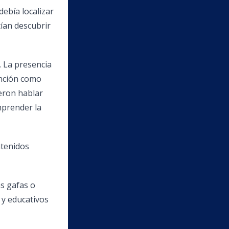
ebía localizar
tían descubrir
. La presencia
unción como
ieron hablar
mprender la
ntenidos
as gafas o
 y educativos