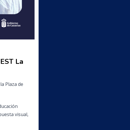
FEST La
la Plaza de
Educación
uesta visual,