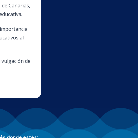
 de Canarias,
educativa.
 importancia
ucativos al
ivulgación de
tés donde estés: