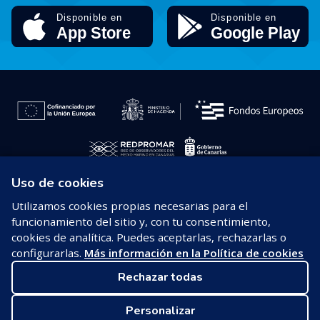
Uso de cookies
© 2026 REDPROMAR
Utilizamos cookies propias necesarias para el
funcionamiento del sitio y, con tu consentimiento,
Aviso legal
cookies de analítica. Puedes aceptarlas, rechazarlas o
configurarlas.
Más información en la Política de cookies
Política de privacidad
Rechazar todas
Política de cookies
Personalizar
Configurar cookies