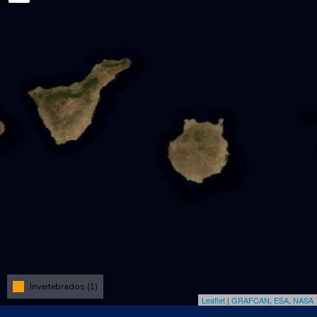
Invertebrados (1)
Leaflet
|
GRAFCAN
,
ESA
,
NASA