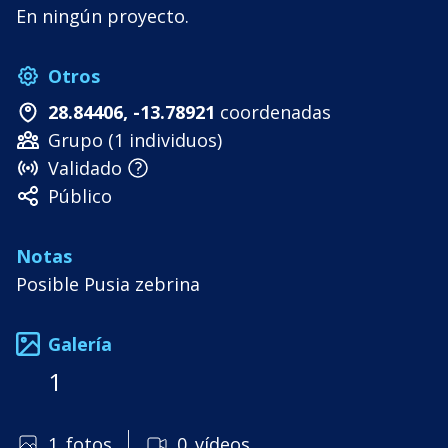
En ningún proyecto.
Otros
28.84406, -13.78921
coordenadas
Grupo (1 individuos)
Validado
Público
Notas
Posible Pusia zebrina
Galería
1
1
fotos
0
vídeos