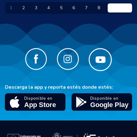
1
2
3
4
5
6
7
8
Descarga la app y reporta estés donde estés: