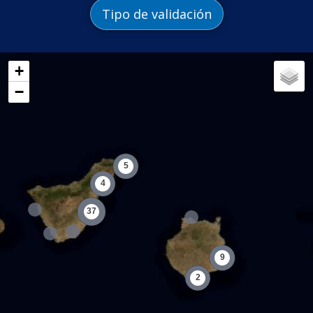
Tipo de validación
+
−