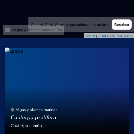
Control+Click+Arrastre para seleccionar un área
Resetear
Algas y plantas marinas (94)
Leaflet
|
GRAFCAN
,
ESA
,
NASA
Algas y plantas marinas
Caulerpa prolifera
Caulerpa común