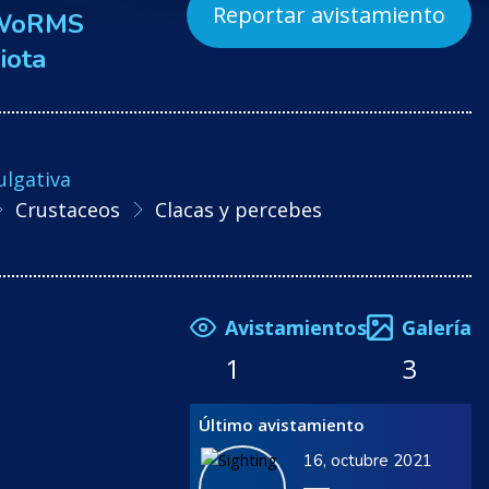
Reportar avistamiento
WoRMS
iota
ulgativa
Crustaceos
Clacas y percebes
Avistamientos
Galería
1
3
Último avistamiento
16, octubre 2021