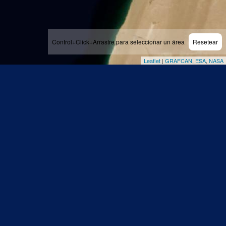
Control+Click+Arrastre para seleccionar un área
Resetear
Leaflet
|
GRAFCAN
,
ESA
,
NASA