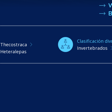
B
Clasificación div
Thecostraca
Invertebrados
Heteralepas