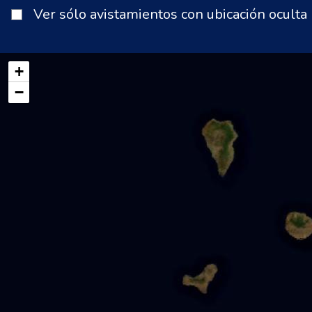
Ver sólo avistamientos con ubicación oculta
+
−