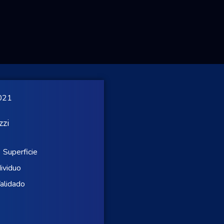
2021
zzi
Superficie
dividuo
alidado