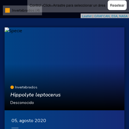
Control+Click+Arrastre para seleccionar un área
Resetear
Invertebrados (4)
Leaflet
|
GRAFCAN
,
ESA
,
NASA
Invertebrados
Hippolyte leptocerus
Desconocido
05, agosto 2020