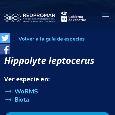
Volver a la guía de especies
Hippolyte leptocerus
Ver especie en:
WoRMS
Biota