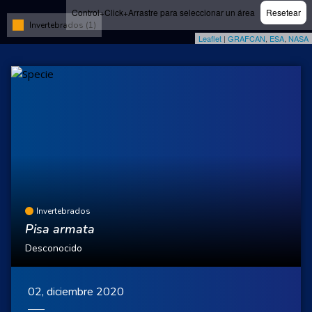
Control+Click+Arrastre para seleccionar un área
Resetear
Invertebrados (1)
Leaflet
|
GRAFCAN
,
ESA
,
NASA
Invertebrados
Pisa armata
Desconocido
02, diciembre 2020