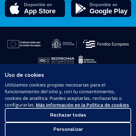
Uso de cookies
© 2026 REDPROMAR
Utilizamos cookies propias necesarias para el
funcionamiento del sitio y, con tu consentimiento,
Aviso legal
cookies de analítica. Puedes aceptarlas, rechazarlas o
configurarlas.
Más información en la Política de cookies
Política de privacidad
Rechazar todas
Política de cookies
Personalizar
Configurar cookies