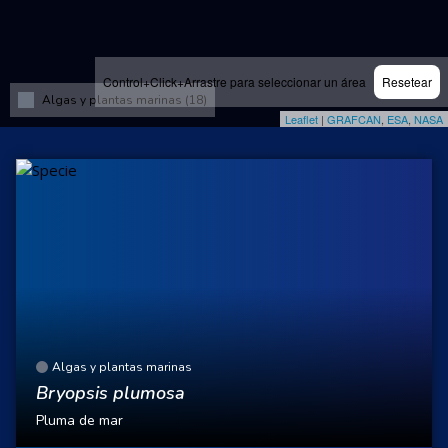
Control+Click+Arrastre para seleccionar un área
Resetear
Algas y plantas marinas (18)
Leaflet
|
GRAFCAN
,
ESA
,
NASA
Algas y plantas marinas
Bryopsis plumosa
Pluma de mar