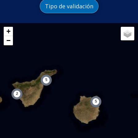
Tipo de validación
+
−