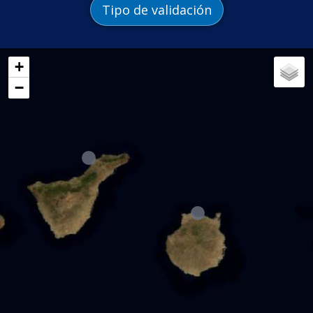
Tipo de validación
+
−