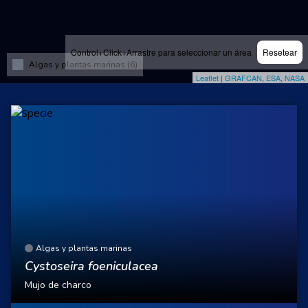
Control+Click+Arrastre para seleccionar un área
Resetear
Algas y plantas marinas (6)
Leaflet
|
GRAFCAN
,
ESA
,
NASA
Algas y plantas marinas
Cystoseira foeniculacea
Mujo de charco