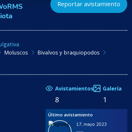
Reportar avistamiento
WoRMS
iota
ulgativa
Moluscos
Bivalvos y braquiopodos
Avistamientos
Galería
8
1
Último avistamiento
17, mayo 2023