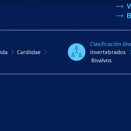
B
Clasificación div
ida
Cardiidae
Invertebrados
Bivalvos