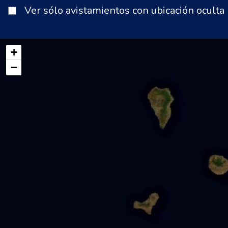
Ver sólo avistamientos con ubicación oculta
+
−