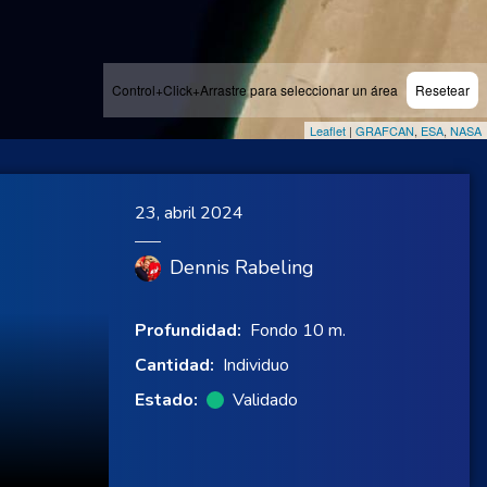
Control+Click+Arrastre para seleccionar un área
Resetear
Leaflet
|
GRAFCAN
,
ESA
,
NASA
23, abril 2024
Dennis Rabeling
Profundidad:
Fondo 10 m.
Cantidad:
Individuo
Estado:
Validado