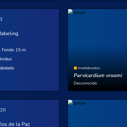
23
Rabeling
Fondo 15 m.
dividuo
alidado
Invertebrados
Parvicardium vroomi
Desconocido
020
los de la Paz