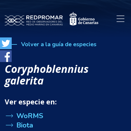
Volver a la guía de especies
Coryphoblennius
galerita
Ver especie en:
WoRMS
Biota