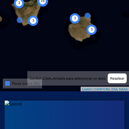
Control+Click+Arrastre para seleccionar un área
Resetear
Peces oseos (82)
Leaflet
|
GRAFCAN
,
ESA
,
NASA