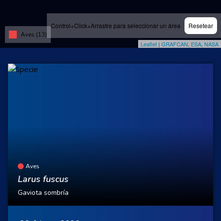
Control+Click+Arrastre para seleccionar un área
Resetear
Aves (13)
Leaflet
|
GRAFCAN
,
ESA
,
NASA
Aves
Larus fuscus
Gaviota sombría