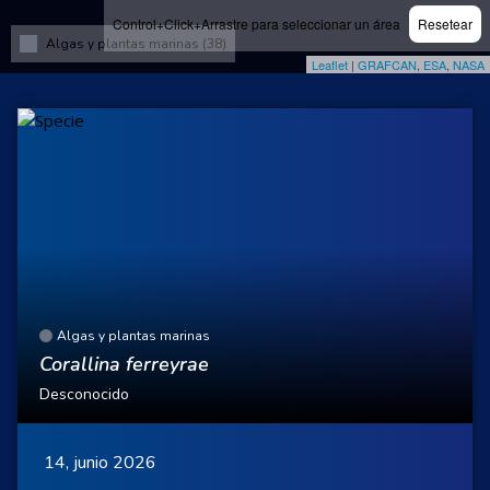
Control+Click+Arrastre para seleccionar un área
Resetear
Algas y plantas marinas (38)
Leaflet
|
GRAFCAN
,
ESA
,
NASA
Algas y plantas marinas
Corallina ferreyrae
Desconocido
14, junio 2026