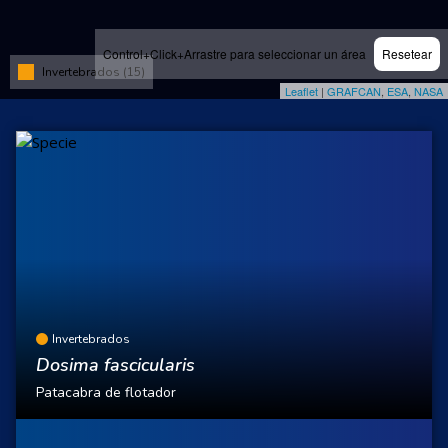
Control+Click+Arrastre para seleccionar un área
Resetear
Invertebrados (15)
Leaflet
|
GRAFCAN
,
ESA
,
NASA
Invertebrados
Dosima fascicularis
Patacabra de flotador