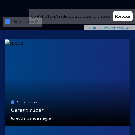
Control+Click+Arrastre para seleccionar un área
Resetear
Peces oseos (2)
Leaflet
|
GRAFCAN
,
ESA
,
NASA
Peces oseos
Caranx ruber
Jurel de banda negra