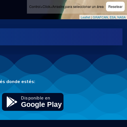
Control+Click+Arrastre para seleccionar un área
Resetear
Leaflet
|
GRAFCAN
,
ESA
,
NASA
tés donde estés: