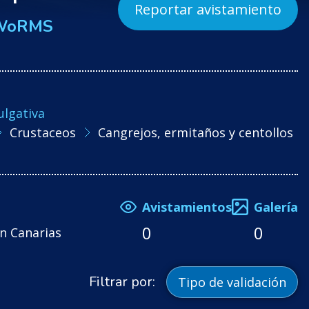
Reportar avistamiento
WoRMS
ulgativa
Crustaceos
Cangrejos, ermitaños y centollos
Avistamientos
Galería
0
0
n Canarias
Filtrar por:
Tipo de validación