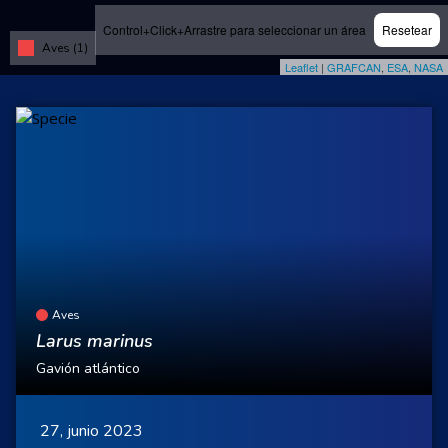
Control+Click+Arrastre para seleccionar un área
Resetear
Aves (1)
Leaflet
|
GRAFCAN
,
ESA
,
NASA
Aves
Larus marinus
Gavión atlántico
27, junio 2023