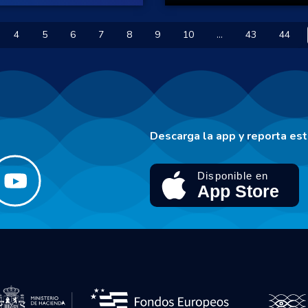
4
5
6
7
8
9
10
...
43
44
Descarga la app y reporta es