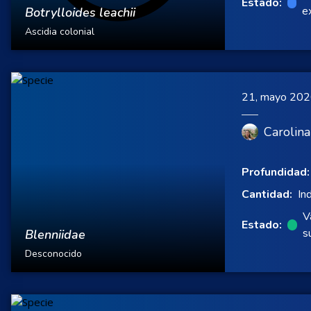
Estado:
e
Botrylloides leachii
Ascidia colonial
21, mayo 20
Carolina
Profundidad:
Cantidad:
In
V
Estado:
s
Blenniidae
Desconocido