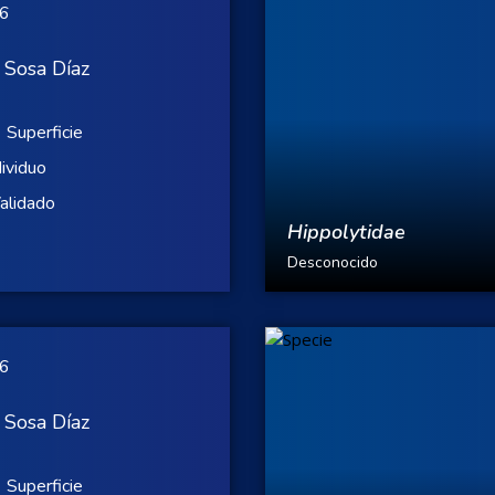
26
 Sosa Díaz
Superficie
dividuo
alidado
Hippolytidae
Desconocido
26
 Sosa Díaz
Superficie