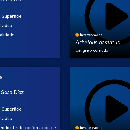
Superficie
dividuo
alidado
Invertebrados
Achelous hastatus
Cangrejo cornudo
26
 Sosa Díaz
Superficie
dividuo
endiente de confirmación de
Invertebrados