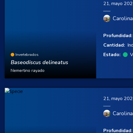
21, mayo 20
Carolina
Profundidad:
Cantidad:
In
Estado:
V
Invertebrados
Baseodiscus delineatus
Nemertino rayado
21, mayo 20
Carolina
Profundidad: