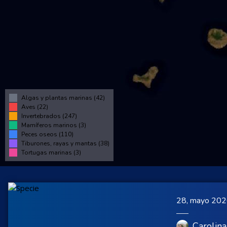
Algas y plantas marinas (42)
Aves (22)
Invertebrados (247)
Mamíferos marinos (3)
Peces oseos (110)
Tiburones, rayas y mantas (38)
Tortugas marinas (3)
28, mayo 20
Carolina