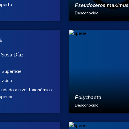
xperto
Pseudoceros maximus
Desconocido
26
 Sosa Díaz
Superficie
dividuo
alidado a nivel taxonómico
uperior
Polychaeta
Desconocido