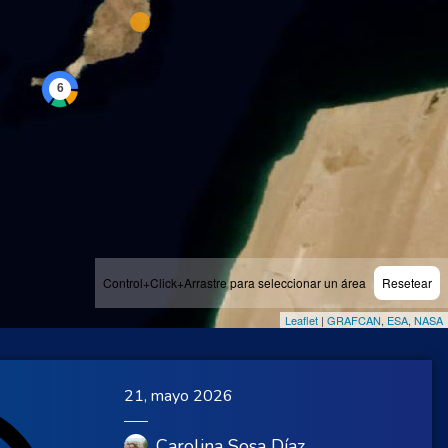
Control+Click+Arrastre para seleccionar un área
Resetear
Leaflet
|
GRAFCAN
,
ESA
,
NASA
21, mayo 2026
Carolina Sosa Díaz