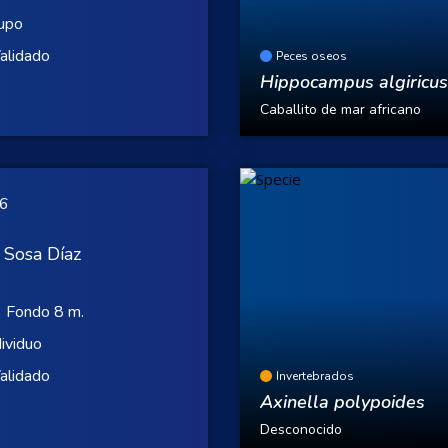
upo
alidado
Peces oseos
Hippocampus algiricus
Caballito de mar africano
26
 Sosa Díaz
Fondo 8 m.
dividuo
alidado
Invertebrados
Axinella polypoides
Desconocido