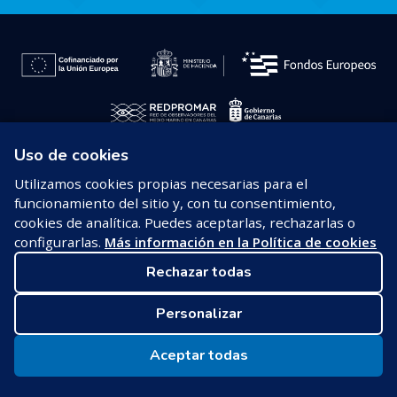
Uso de cookies
© 2026 REDPROMAR
Utilizamos cookies propias necesarias para el
funcionamiento del sitio y, con tu consentimiento,
Aviso legal
cookies de analítica. Puedes aceptarlas, rechazarlas o
configurarlas.
Más información en la Política de cookies
Política de privacidad
Rechazar todas
Política de cookies
Personalizar
Configurar cookies
Aceptar todas
Seleccionar idioma