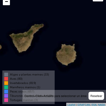
−
Algas y plantas marinas (33)
Aves (80)
Invertebrados (819)
Mamíferos marinos (1)
Peces oseos (657)
Control+Click+Arrastre para seleccionar un área
Resetear
Tiburones, rayas y mantas (133)
Tortugas marinas (3)
Leaflet
|
GRAFCAN
,
ESA
,
NASA