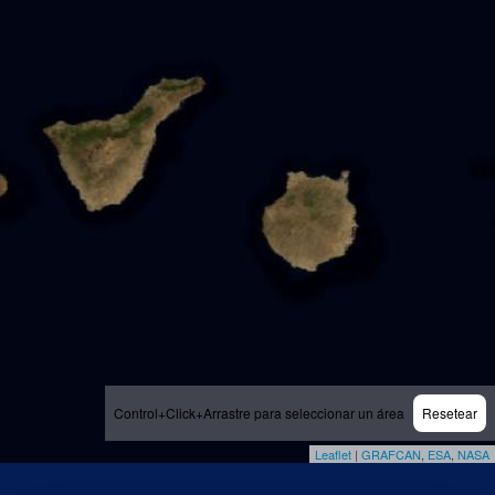
Control+Click+Arrastre para seleccionar un área
Resetear
Leaflet
|
GRAFCAN
,
ESA
,
NASA