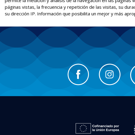
permite la medición y análisis de la navegación en las páginas
páginas vistas, la frecuencia y repetición de las visitas, su dura
su dirección IP. Información que posibilita un mejor y más apro