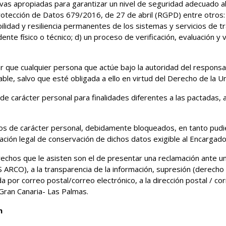
ivas apropiadas para garantizar un nivel de seguridad adecuado al
tección de Datos 679/2016, de 27 de abril (RGPD) entre otros: a)
bilidad y resiliencia permanentes de los sistemas y servicios de tra
nte físico o técnico; d) un proceso de verificación, evaluación y v
 que cualquier persona que actúe bajo la autoridad del responsa
ble, salvo que esté obligada a ello en virtud del Derecho de la 
e carácter personal para finalidades diferentes a las pactadas, a
tos de carácter personal, debidamente bloqueados, en tanto pudie
ción legal de conservación de dichos datos exigible al Encargado
rechos que le asisten son el de presentar una reclamación ante una
 ARCO), a la transparencia de la información, supresión (derecho a
a por correo postal/correo electrónico, a la dirección postal / cor
Gran Canaria- Las Palmas.
n