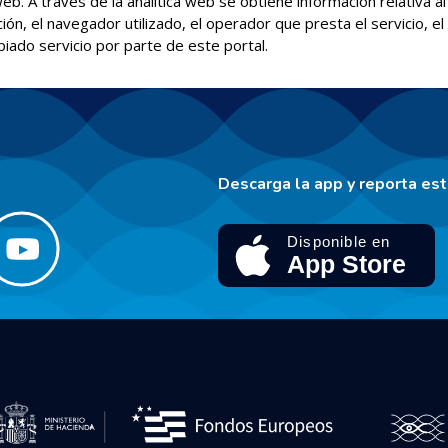
 web. A través de la analítica web se obtiene información relativa
ción, el navegador utilizado, el operador que presta el servicio, el 
piado servicio por parte de este portal.
Descarga la app y reporta es