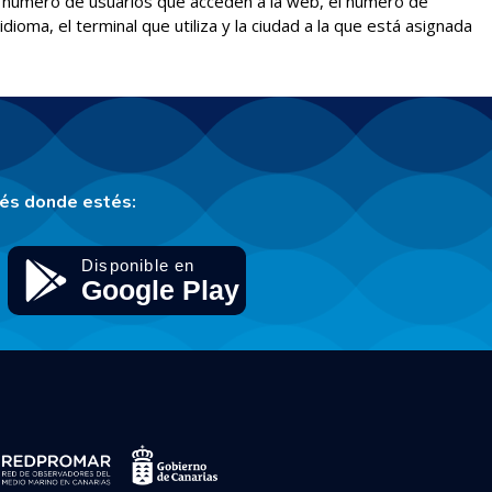
 al número de usuarios que acceden a la web, el número de
idioma, el terminal que utiliza y la ciudad a la que está asignada
tés donde estés: