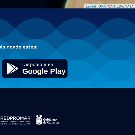
Leaflet
|
GRAFCAN
,
ESA
,
NASA
tés donde estés: