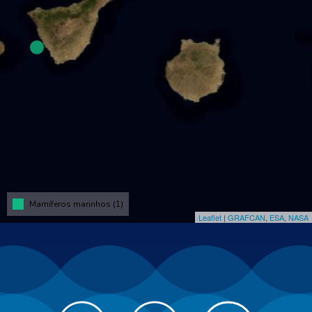
Mamíferos marinhos (1)
Leaflet
|
GRAFCAN
,
ESA
,
NASA