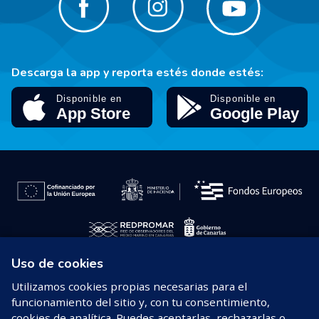
Descarga la app y reporta estés donde estés:
Uso de cookies
© 2026 REDPROMAR
Utilizamos cookies propias necesarias para el
funcionamiento del sitio y, con tu consentimiento,
Aviso legal
cookies de analítica. Puedes aceptarlas, rechazarlas o