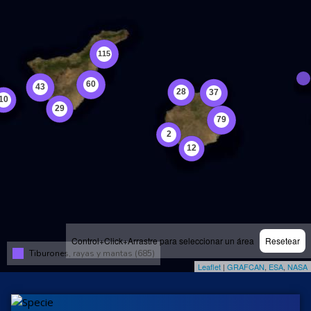
Control+Click+Arrastre para seleccionar un área
Resetear
Tiburones, rayas y mantas (685)
Leaflet
|
GRAFCAN
,
ESA
,
NASA