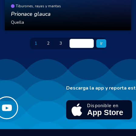
Tiburones, rayas y mantas
Prionace glauca
Quella
1
2
3
Ir
Descarga la app y reporta es