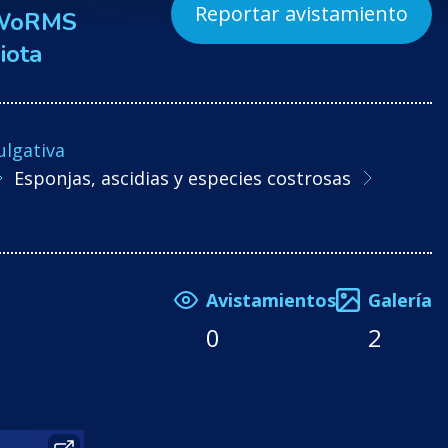
Reportar avistamiento
WoRMS
iota
ulgativa
Esponjas, ascidias y especies costrosas
Avistamientos
Galería
0
2