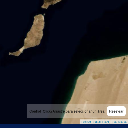
Control+Click+Arrastre para seleccionar un área
Resetear
Leaflet
|
GRAFCAN
,
ESA
,
NASA