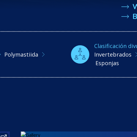
B
Clasificación div
Polymastiida
Invertebrados
Esponjas