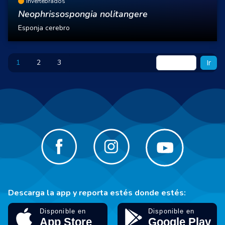
Invertebrados
Neophrissospongia nolitangere
Esponja cerebro
1
2
3
Ir
Descarga la app y reporta estés donde estés: