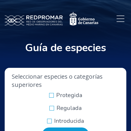
Guía de especies
Seleccionar especies o categorías
superiores
Protegida
Regulada
Introducida