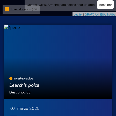
Control+Click+Arrastre para seleccionar un área
Resetear
Invertebrados (29)
Leaflet
|
GRAFCAN
,
ESA
,
NASA
Invertebrados
Learchis poica
Desconocido
07, marzo 2025