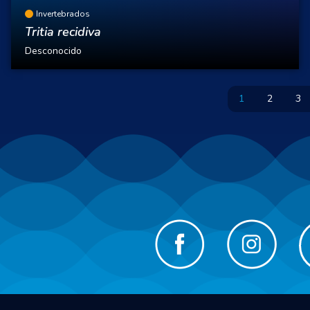
Invertebrados
Tritia recidiva
Desconocido
1
2
3