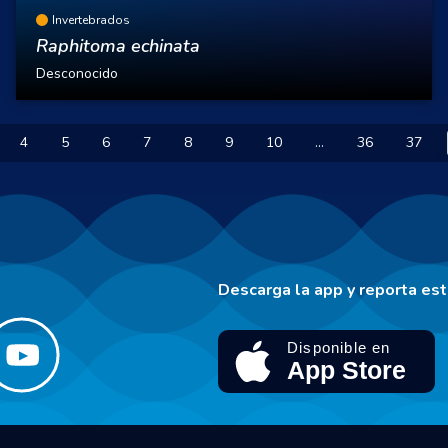
Invertebrados
Raphitoma echinata
Desconocido
4
5
6
7
8
9
10
...
36
37
Descarga la app y reporta es