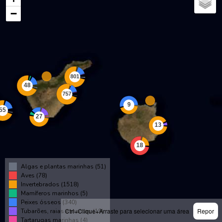
−
Algas e plantas marinhas (51)
Aves (78)
Invertebrados (1518)
Mamíferos marinhos (5)
Peixes ósseos (340)
Ctrl+Clique+Arraste para selecionar uma área
Repor
Tubarões, raias e mantas (19)
Tartarugas marinhas (4)