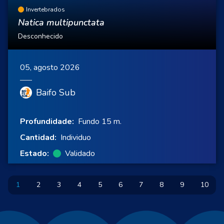
Invertebrados
Natica multipunctata
Desconhecido
05, agosto 2026
Baifo Sub
Profundidade:
Fundo 15 m.
Cantidad:
Individuo
Estado:
Validado
1
2
3
4
5
6
7
8
9
10