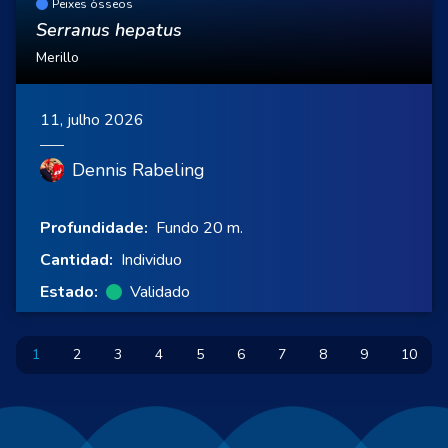
Peixes ósseos
Serranus hepatus
Merillo
11, julho 2026
Dennis Rabeling
Profundidade:
Fundo 20 m.
Cantidad:
Individuo
Estado:
Validado
1
2
3
4
5
6
7
8
9
10