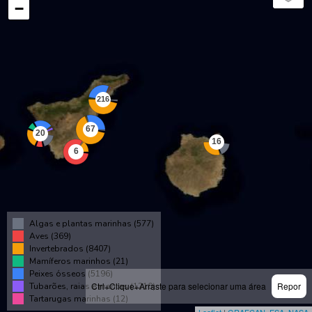
−
Algas e plantas marinhas (577)
Aves (369)
Invertebrados (8407)
Mamíferos marinhos (21)
Peixes ósseos (5196)
Ctrl+Clique+Arraste para selecionar uma área
Repor
Tubarões, raias e mantas (1210)
Tartarugas marinhas (12)
Leaflet
|
GRAFCAN
,
ESA
,
NASA