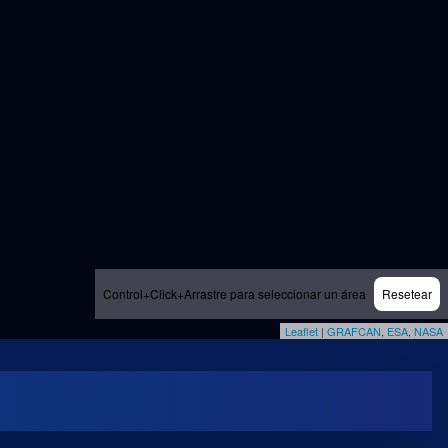
Control+Click+Arrastre para seleccionar un área
Resetear
Leaflet
|
GRAFCAN
,
ESA
,
NASA