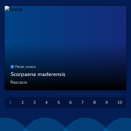
Peces oseos
Scorpaena maderensis
Rascacio
1
2
3
4
5
6
7
8
9
10