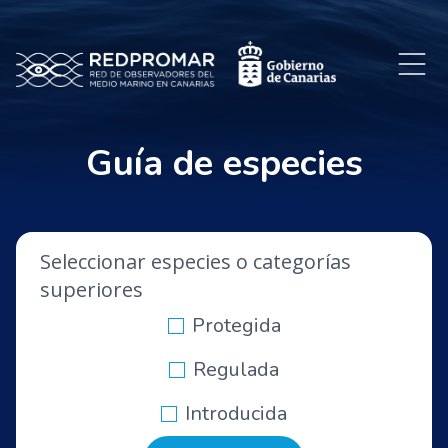
Guía de especies
Seleccionar especies o categorías
superiores
Protegida
Regulada
Introducida