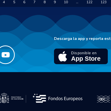
4
5
6
7
8
9
10
...
122
123
Descarga la app y reporta es