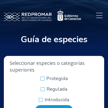
Guía de especies
Seleccionar especies o categorías
superiores
Protegida
Regulada
Introducida