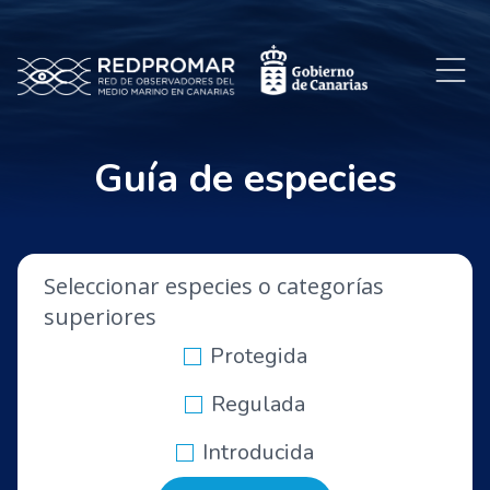
Guía de especies
Seleccionar especies o categorías
superiores
Protegida
Regulada
Introducida