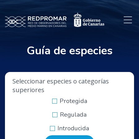
Guía de especies
Seleccionar especies o categorías
superiores
Protegida
Regulada
Introducida