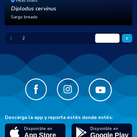
Peces oseos
Diplodus cervinus
Sargo breado
1
2
Ir
Descarga la app y reporta estés donde estés: