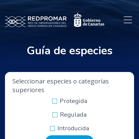
Guía de especies
Seleccionar especies o categorías
superiores
Protegida
Regulada
Introducida