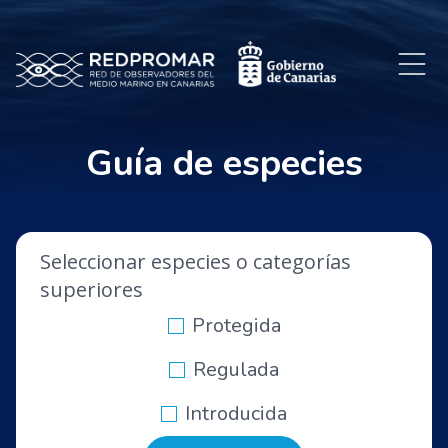
Guía de especies
Seleccionar especies o categorías
superiores
Protegida
Regulada
Introducida