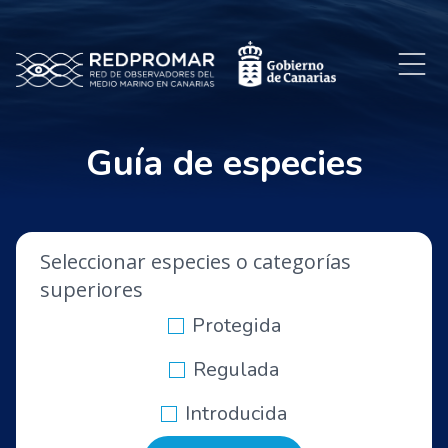
Guía de especies
Seleccionar especies o categorías
superiores
Protegida
Regulada
Introducida