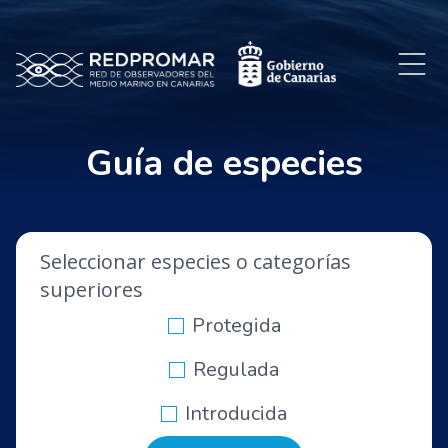
Guía de especies
Seleccionar especies o categorías
superiores
Protegida
Regulada
Introducida