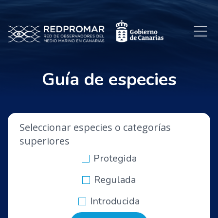
Guía de especies
Seleccionar especies o categorías
superiores
Protegida
Regulada
Introducida