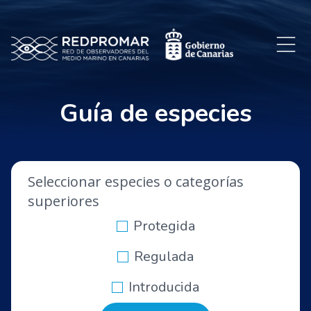
Guía de especies
Seleccionar especies o categorías
superiores
Protegida
Regulada
Introducida