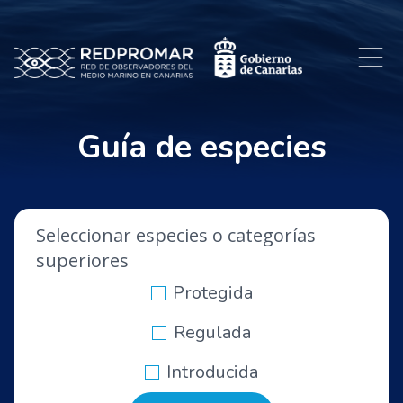
Guía de especies
Seleccionar especies o categorías
superiores
Protegida
Regulada
Introducida