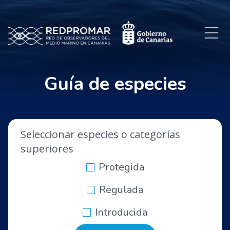
Guía de especies
Seleccionar especies o categorías
superiores
Protegida
Regulada
Introducida